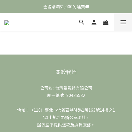
全館購滿$1,000免運費🚚
FULLY Muse， Dahye💚
FULLY Muse， Dahye💚
關於我們
公司名 : 台灣愛戴特有限公司
統一編號 : 90435532
地址：（110）臺北市信義區基隆路1段163號14樓之1
*以上地址為辦公室地址，
辦公室不提供退款及換貨服務。