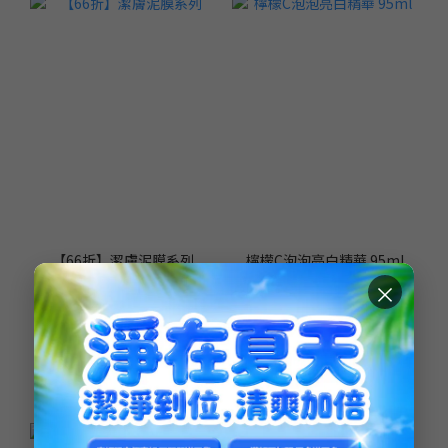
【66折】潔膚泥膜系列
檸檬C泡泡亮白精華 95ml
NT$599 ~ NT$1,590
NT$789 ~ NT$2,060
×
NT$2,250
NT$2,900