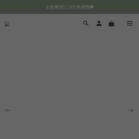
全館購滿$1,000免運費🚚
FULLY Muse， Dahye💚
FULLY Muse， Dahye💚