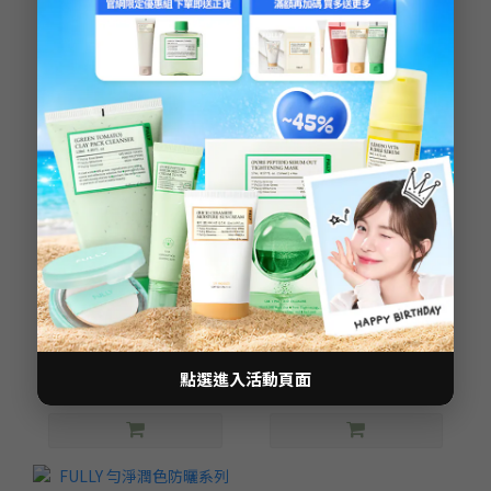
米糠神經醯胺水感防曬乳
【FULLY LABS】高效安瓶
50ml
系列
NT$569 ~ NT$1,950
NT$899 ~ NT$2,550
NT$2,600
NT$3,150
點選進入活動頁面