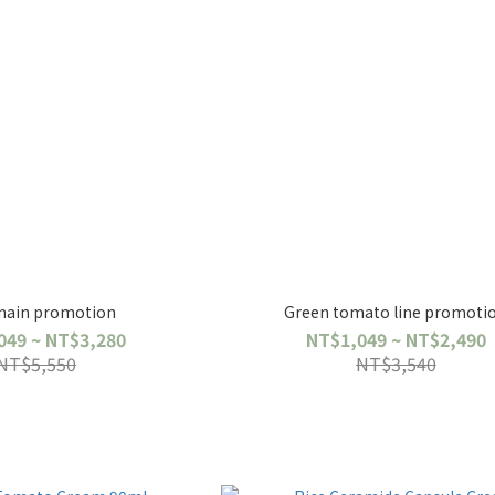
 main promotion
Green tomato line promoti
049 ~ NT$3,280
NT$1,049 ~ NT$2,490
NT$5,550
NT$3,540