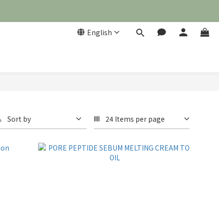
English
Sort by
24 Items per page